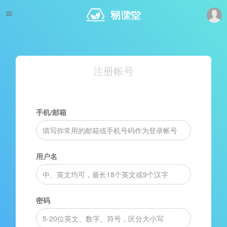
注册帐号
手机/邮箱
用户名
密码