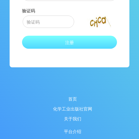
验证码
注册
首页
化学工业出版社官网
关于我们
平台介绍