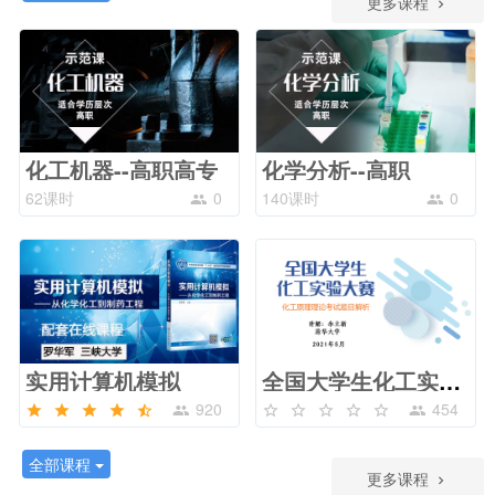
更多课程
化工机器--高职高专
化学分析--高职
62课时
0
140课时
0
实用计算机模拟
全国大学生化工实验大赛--理论考试真题要点解析
920
454
全部课程
更多课程