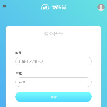
登录帐号
帐号
密码
登录