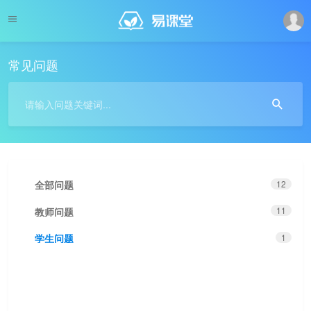
常见问题
12
全部问题
11
教师问题
1
学生问题