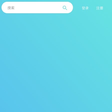
登录
注册