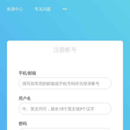
资源中心
常见问题
注册帐号
手机/邮箱
用户名
密码