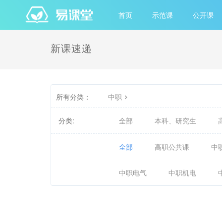
首页
示范课
公开课
新课速递
所有分类：
中职
分类:
全部
本科、研究生
全部
高职公共课
中
中职电气
中职机电